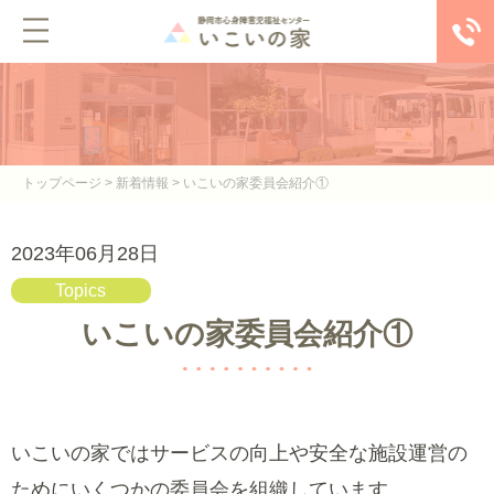
MENU
トップ
施設紹介
トップページ
>
新着情報
> いこいの家委員会紹介①
サービス紹介
情報公開
2023年06月28日
Topics
採用情報
いこいの家委員会紹介①
サイトマップ
いこいの家ではサービスの向上や安全な施設運営の
ためにいくつかの委員会を組織しています。